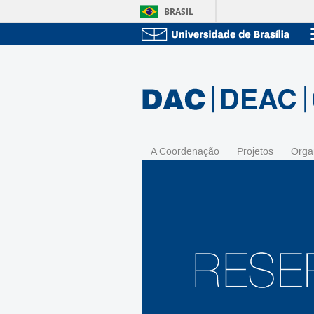
BRASIL
A Coordenação
Projetos
Orga