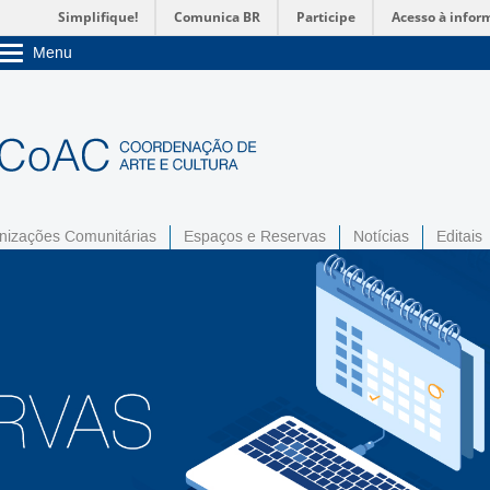
Simplifique!
Comunica BR
Participe
Acesso à infor
Menu
Sobre a UnB
Unidades acadêmicas
Estude na UnB
Graduação
Pós-Graduação
Administração
Servidor
nizações Comunitárias
Espaços e Reservas
Notícias
Editais