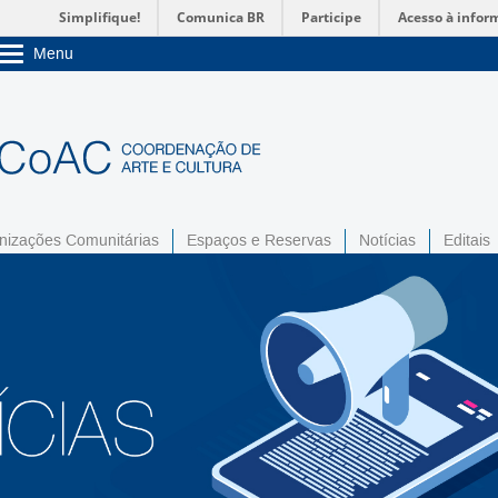
Simplifique!
Comunica BR
Participe
Acesso à infor
Menu
Sobre a UnB
Unidades acadêmicas
Estude na UnB
Graduação
Pós-Graduação
Administração
Servidor
nizações Comunitárias
Espaços e Reservas
Notícias
Editais