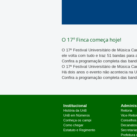
O 17º Finca começa hoje!
O 17º Festival Universitário de Música C
ele volta com tudo e traz 51 bandas para 
Confira a programação completa das bandas
O 17º Festival Universitário de Música C
Há dois anos o evento não acontecia na U
Confira a programação completa das bandas
Institucional
Administ
História da UnB
Reitoria
UnB em Números
Vice-Reitor
Conheça os campi
Conselhos
Como chegar
Decanatos
Estatuto e Regimento
Secretaria
Prefeitura