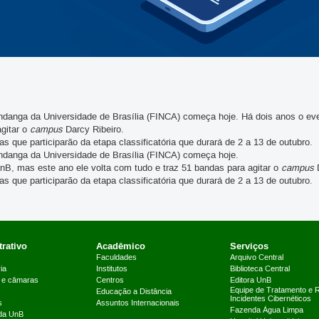
andanga da Universidade de Brasília (FINCA) começa hoje. Há dois anos o e
agitar o
campus
Darcy Ribeiro.
 que participarão da etapa classificatória que durará de 2 a 13 de outubro.
andanga da Universidade de Brasília (FINCA) começa hoje.
nB, mas este ano ele volta com tudo e traz 51 bandas para agitar o
campus
D
 que participarão da etapa classificatória que durará de 2 a 13 de outubro.
rativo
Acadêmico
Serviços
Faculdades
Arquivo Central
ia
Institutos
Biblioteca Central
 e câmaras
Centros
Editora UnB
Equipe de Tratamento e 
Educação a Distância
Incidentes Cibernéticos
s
Assuntos Internacionais
Fazenda Água Limpa
 da UnB