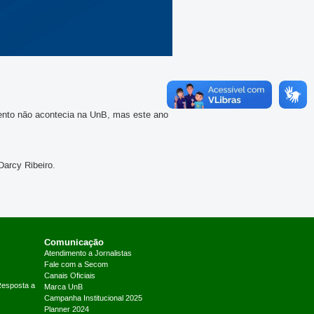
vento não acontecia na UnB, mas este ano
arcy Ribeiro.
Comunicação
Atendimento a Jornalistas
Fale com a Secom
Canais Oficiais
Resposta a
Marca UnB
Campanha Institucional 2025
Planner 2024