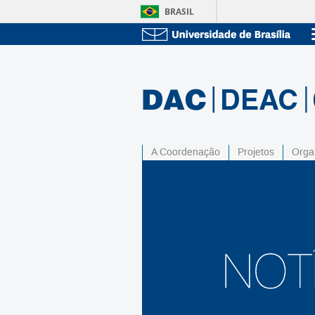
BRASIL
A Coordenação
Projetos
Orga