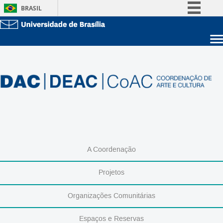
BRASIL
Simplifique!
Comunica BR
Sobre a UnB
Participe
Unidades acadêmicas
Acesso à informação
Estude na UnB
Graduação
Legislação
Pós-Graduação
Administração
Canais
Servidor
A Coordenação
Projetos
Organizações Comunitárias
Espaços e Reservas