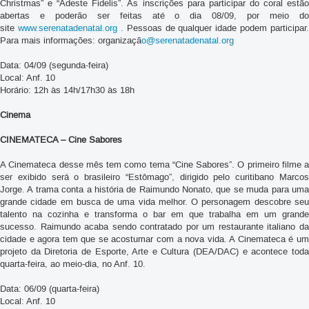
Christmas” e “Adeste Fidelis”. As inscrições para participar do coral estão
abertas e poderão ser feitas até o dia 08/09, por meio do
site
www.serenatadenatal.org
. Pessoas de qualquer idade podem participar.
Para mais informações: organizaçã
o@serenatadenatal.org
Data: 04/09 (segunda-feira)
Local: Anf. 10
Horário: 12h às 14h/17h30 às 18h
Cinema
CINEMATECA – Cine Sabores
A Cinemateca desse mês tem como tema “Cine Sabores”. O primeiro filme a
ser exibido será o brasileiro “Estômago”, dirigido pelo curitibano Marcos
Jorge. A trama conta a história de Raimundo Nonato, que se muda para uma
grande cidade em busca de uma vida melhor. O personagem descobre seu
talento na cozinha e transforma o bar em que trabalha em um grande
sucesso. Raimundo acaba sendo contratado por um restaurante italiano da
cidade e agora tem que se acostumar com a nova vida. A Cinemateca é um
projeto da Diretoria de Esporte, Arte e Cultura (DEA/DAC) e acontece toda
quarta-feira, ao meio-dia, no Anf. 10.
Data: 06/09 (quarta-feira)
Local: Anf. 10