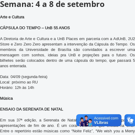
Semana: 4 a 8 de setembro
Arte e Cultura
CÁPSULA DO TEMPO – UnB 55 ANOS
A Diretoria de Arte e Cultura e a UnB Places em parceria com a AdUnB, 2U2
Store e Zero Zero Zero apresentam a intervenção da Cápsula do Tempo. Os
membros da Universidade de Brasília são convidados a escrever uma
mensagem com sonhos, ideias pra UnB e projeções para o futuro. Os
bilhetes serão colocados dentro de uma cápsula do tempo, que passará 5
anos enterrada.
Data: 04/09 (segunda-feira)
Local: próximo ao RU
Horário: 12h às 14h
Música
ENSAIO DA SERENATA DE NATAL
Em sua 37ª edição, a Serenata de Natal já está se preparando para as
apresentações de fim de ano. É um coral voluntário que ensaia na UnB.
Entre o repertório estão músicas como “Noite Feliz”, “We wish you a Merry