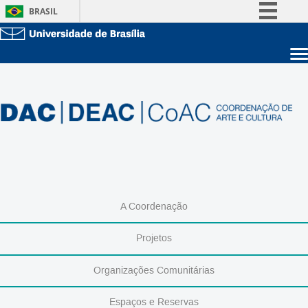
BRASIL
Simplifique!
Comunica BR
Sobre a UnB
Participe
Unidades acadêmicas
Acesso à informação
Estude na UnB
Graduação
Legislação
Pós-Graduação
Administração
Canais
Servidor
A Coordenação
Projetos
Organizações Comunitárias
Espaços e Reservas