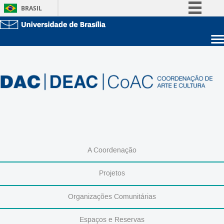
BRASIL
Simplifique!
Comunica BR
Sobre a UnB
Participe
Unidades acadêmicas
Acesso à informação
Estude na UnB
Graduação
Legislação
Pós-Graduação
Administração
Canais
Servidor
A Coordenação
Projetos
Organizações Comunitárias
Espaços e Reservas