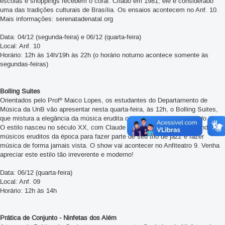
escolas e shoppings recebem o coral. Criado em 1981, ele é considerado
uma das tradições culturais de Brasília. Os ensaios acontecem no Anf. 10.
Mais informações: serenatadenatal.org
Data: 04/12 (segunda-feira) e 06/12 (quarta-feira)
Local: Anf. 10
Horário: 12h às 14h/19h às 22h (o horário noturno acontece somente às
segundas-feiras)
Bolling Suites
Orientados pelo Profº Maico Lopes, os estudantes do Departamento de
Música da UnB vão apresentar nesta quarta-feira, às 12h, o Bolling Suites,
que mistura a elegância da música erudita com os ritmos modernos do jazz.
O estilo nasceu no século XX, com Claude Bolling, que convidou grandes
músicos eruditos da época para fazer parte de seu trio de jazz e fazer
música de forma jamais vista. O show vai acontecer no Anfiteatro 9. Venha
apreciar este estilo tão irreverente e moderno!
Data: 06/12 (quarta-feira)
Local: Anf. 09
Horário: 12h às 14h
Prática de Conjunto - Ninfetas dos Além