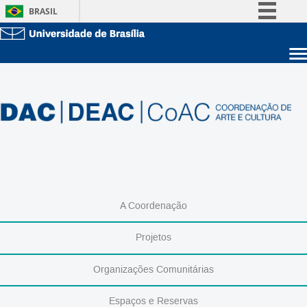
BRASIL
Simplifique!
Comunica BR
Sobre a UnB
Participe
Unidades acadêmicas
Acesso à informação
Estude na UnB
Graduação
Legislação
Pós-Graduação
Administração
Canais
Servidor
A Coordenação
Projetos
Organizações Comunitárias
Espaços e Reservas