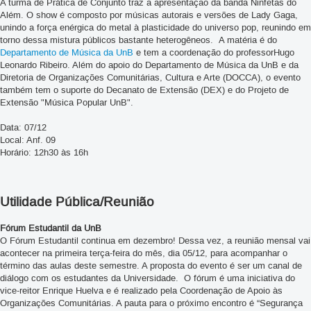
A turma de Prática de Conjunto traz a apresentação da banda Ninfetas do
Além. O show é composto por músicas autorais e versões de Lady Gaga,
unindo a força enérgica do metal à plasticidade do universo pop, reunindo em
torno dessa mistura públicos bastante heterogêneos. A matéria é do
Departamento de Música da UnB
e tem a coordenação do professor
Hugo
Leonardo Ribeiro. Além do apoio do Departamento de Música da UnB e da
Diretoria de Organizações Comunitárias, Cultura e Arte (DOCCA), o evento
também tem o suporte do Decanato de Extensão (DEX) e do Projeto de
Extensão "Música Popular UnB".
Data: 07/12
Local: Anf. 09
Horário: 12h30 às 16h
Utilidade Pública/Reunião
Fórum Estudantil da UnB
O Fórum Estudantil continua em dezembro! Dessa vez, a reunião mensal vai
acontecer na primeira terça-feira do mês, dia 05/12, para acompanhar o
término das aulas deste semestre. A proposta do evento é ser um canal de
diálogo com os estudantes da Universidade. O fórum é uma iniciativa do
vice-reitor Enrique Huelva e é realizado pela Coordenação de Apoio às
Organizações Comunitárias. A pauta para o próximo encontro é “Segurança