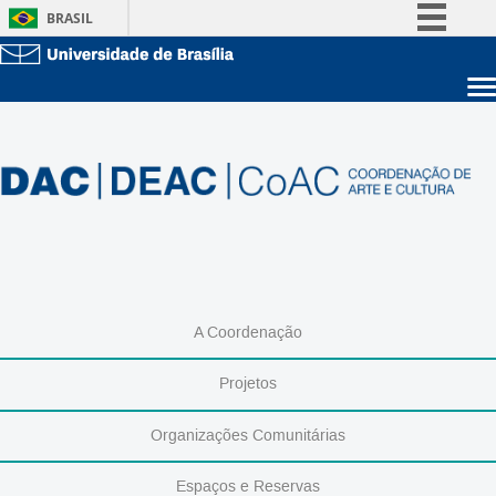
BRASIL
Simplifique!
Comunica BR
Sobre a UnB
Participe
Unidades acadêmicas
Acesso à informação
Estude na UnB
Graduação
Legislação
Pós-Graduação
Administração
Canais
Servidor
A Coordenação
Projetos
Organizações Comunitárias
Espaços e Reservas