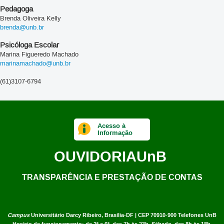
Pedagoga
Brenda Oliveira Kelly
brenda@unb.br
Psicóloga Escolar
Marina Figueredo Machado
marinamachado@unb.br
(61)3107-6794
Acesso à
Informação
OUVIDORIA
UnB
TRANSPARÊNCIA E PRESTAÇÃO DE CONTAS
Campus
Universitário Darcy Ribeiro,
Brasília-DF | CEP 70910-900
Telefones UnB